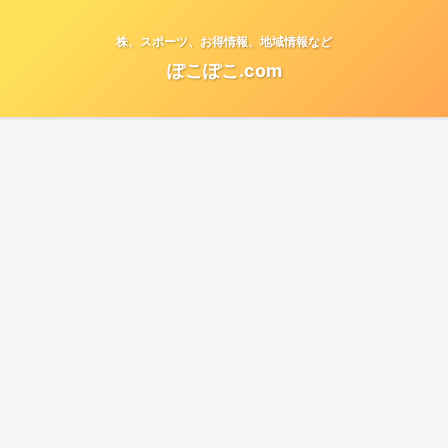
株、スポーツ、お得情報、地域情報など
ぽこぽこ.com