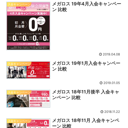
メガロス 19年4月入会キャンペー
入会キャンペーン
ン 比較
2019.04.08
メガロス 19年1月入会キャンペー
入会キャンペーン
ン 比較
2019.01.05
メガロス 18年11月後半 入会キャ
入会キャンペーン
ンペーン 比較
2018.11.22
メガロス 18年11月 入会キャンペ
入会キャンペーン
ーン 比較