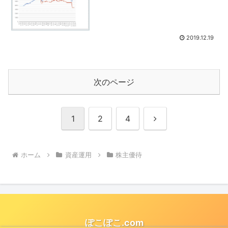
2019.12.19
次のページ
次
1
2
4
へ
ホーム
資産運用
株主優待
ぽこぽこ.com