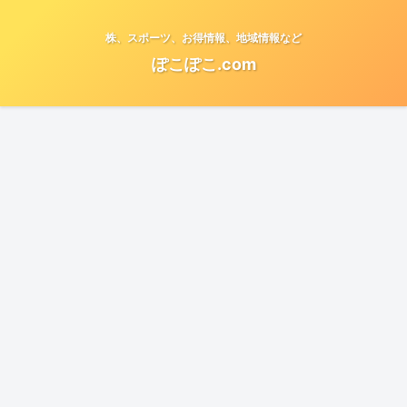
株、スポーツ、お得情報、地域情報など
ぽこぽこ.com