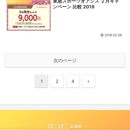
東急スポーツオアシス ２月キャ
入会キャンペーン
ンペーン 比較 2019
2019.02.09
次のページ
次
1
2
4
へ
ぽこぽこ.com