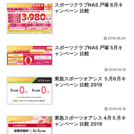
スポーツクラブNAS 戸塚 6月キ
入会キャンペーン
ャンペーン 比較
2019.06.05
スポーツクラブNAS 戸塚 5月キ
入会キャンペーン
ャンペーン 比較
2019.05.18
東急スポーツオアシス ５月6月キ
入会キャンペーン
ャンペーン 比較 2019
2019.05.18
東急スポーツオアシス 4月５月キ
入会キャンペーン
ャンペーン 比較 2019