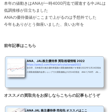
本年の値動きはANAが一時4000円迄で躍進する中JALは
低調推移が目立ちました
ANAの優待価値がここまで上がるのは予想外でした
今年もありがとう御座いました、良いお年を
前年記事はこちら
ANA、JAL株主優待券 買取相場情報 2022
https://poko2.com/financial/yutai/anajal2022
全日空、日本航空の株主優待券最新の買取価格情報です更新:2022年12月24日現在
の買取相場都内金券ショップでの買取価格は12月24日現在 ANA 1,700円 JAL 1,
900円 となっています買取価格推移01/03 ANA 1,200円↓ JAL 3,000円－01/1
5 ANA 1,200円－ JAL 2,900円↓ 01/22 ANA 1,200円－ JAL 2,900円－01/2
9 ANA 1,400円↑ JAL 2,800円↓ 02/05 ANA 1,500円↑ JAL 2,800円－02/1
4 ANA 1,500円－ JAL 2,800円－02/24 ANA 1,400円↓ JAL 2,800円－03/0
5 ANA 1,400円－ JAL 2,800円－03/15 ANA 1,400円－ JAL 2,800円－03/19
オススメの買取先をお探しならこちらの記事もどうぞ
...
ANA JAL 株主優待券 売却先 オススメはここ