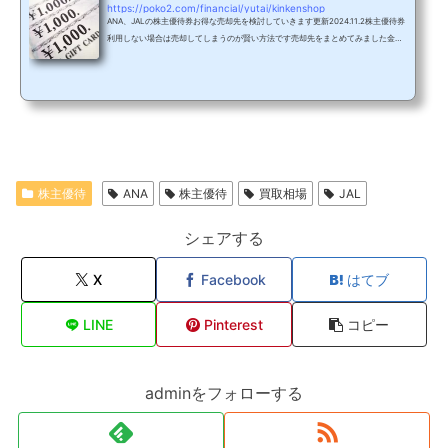
https://poko2.com/financial/yutai/kinkenshop
ANA、JALの株主優待券お得な売却先を検討していきます更新2024.11.2株主優待券
利用しない場合は売却してしまうのが賢い方法です売却先をまとめてみました金券
ショップ地元の金券ショップ、又はネット買取の金券ショップが安全度が高く気軽
に理利用できるのでおすすめです地元の金券ショップは思い立った日に買取しても
らえるので良いですね少しでも高く売りたい場合はネットの買取も検討してみまし
ょう買取価格上位のオススメショップを紹介していきますダイヤチケット新宿にあ
る金券ショップでネット買い取り対応です専用の買取申込書...
株主優待
ANA
株主優待
買取相場
JAL
シェアする
X
Facebook
はてブ
LINE
Pinterest
コピー
adminをフォローする