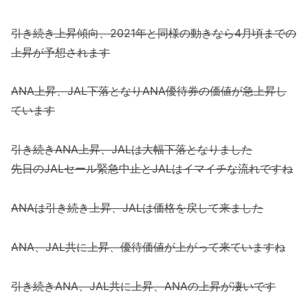
引き続き上昇傾向、2021年と同様の動きなら4月頃までの
上昇が予想されます
ANA上昇、JAL下落となりANA優待券の価値が急上昇し
ています
引き続きANA上昇、JALは大幅下落となりました
先日のJALセール緊急中止とJALはイマイチな流れですね
ANAは引き続き上昇、JALは価格を戻して来ました
ANA、JAL共に上昇、優待価値が上がって来ていますね
引き続きANA、JAL共に上昇、ANAの上昇が凄いです