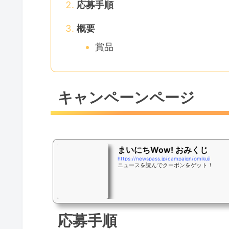
応募手順
概要
賞品
キャンペーンページ
まいにちWow! おみくじ
https://newspass.jp/campaign/omikuji
ニュースを読んでクーポンをゲット！
応募手順