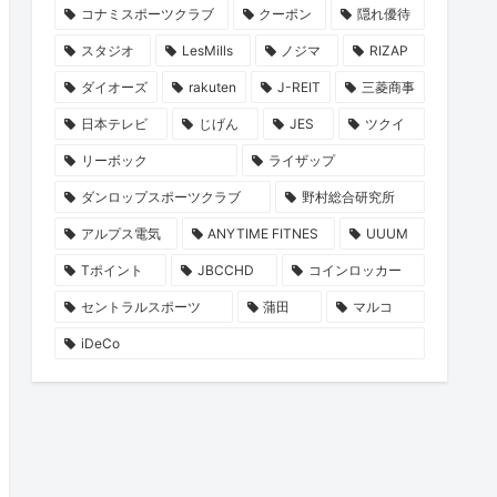
コナミスポーツクラブ
クーポン
隠れ優待
スタジオ
LesMills
ノジマ
RIZAP
ダイオーズ
rakuten
J-REIT
三菱商事
日本テレビ
じげん
JES
ツクイ
リーボック
ライザップ
ダンロップスポーツクラブ
野村総合研究所
アルプス電気
ANYTIME FITNES
UUUM
Tポイント
JBCCHD
コインロッカー
セントラルスポーツ
蒲田
マルコ
iDeCo