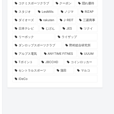
コナミスポーツクラブ
クーポン
隠れ優待
スタジオ
LesMills
ノジマ
RIZAP
ダイオーズ
rakuten
J-REIT
三菱商事
日本テレビ
じげん
JES
ツクイ
リーボック
ライザップ
ダンロップスポーツクラブ
野村総合研究所
アルプス電気
ANYTIME FITNES
UUUM
Tポイント
JBCCHD
コインロッカー
セントラルスポーツ
蒲田
マルコ
iDeCo