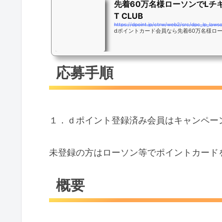
先着60万名様ローソンでLチキ1個
T CLUB
https://dpoint.jp/ctrw/web2/src/dpc_lp_laws
dポイントカード会員なら先着60万名様ロー
応募手順
１．ｄポイント登録済み会員はキャンペー
未登録の方はローソン等でポイントカード
概要