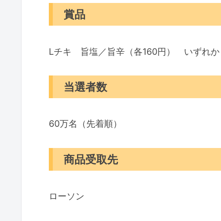
賞品
Lチキ 旨塩／旨辛（各160円） いずれ
当選者数
60万名（先着順）
商品受取先
ローソン