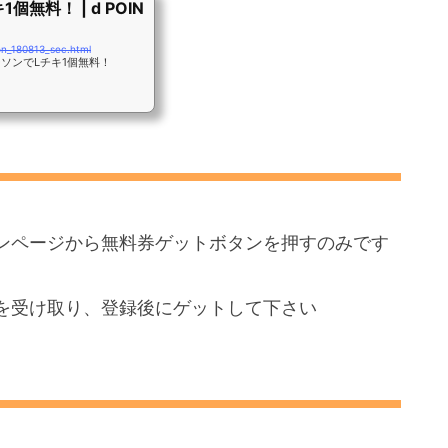
無料！ | d POIN
on_180813_sec.html
ソンでLチキ1個無料！
ンページから無料券ゲットボタンを押すのみです
を受け取り、登録後にゲットして下さい