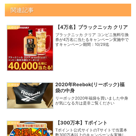
関連記事
【4万名】ブラックニッカ クリア
お得情報
ブラックニッカ クリア コンビニ無料引換
券が4万名に当たるキャンペーン実施中で
すキャンペーン期間：10/29迄
2020年Reebok(リーボック)福
お得情報
袋の中身
リーボック2020年福袋を買いました中身
が気になる方は是非ご覧ください
【300万本】Tポイント
お得情報
Tポイント公式サイトのTサイトで当選本
数300万本以上のキャンペーンを実施し