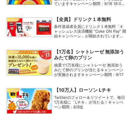
ていますキャンペーン期間：9/18 18:00
迄
【全員】ドリンク１本無料
お得情報
条件達成者全員にドリンク１本無料「キ
ャッシュレス決済機能 ”Coke ON Pay” 開
始キャンペーン」が開始されていますキ
ャンペーン期間：19/3/31迄
【1万名】シャトレーゼ 無添加う
お得情報
みたて卵のプリン
抽選で1万名様にシャトレーゼ 無添加う
みたて卵のプリンが当たるキャンペーン
が実施されますキャンペーン期間：9/17
【10万人】ローソン Lチキ
お得情報
Twitterのフォロー＆リツイートで、毎日
1万名様に「Lチキ」が当たる！キャンペ
ーン期間：8/9迄