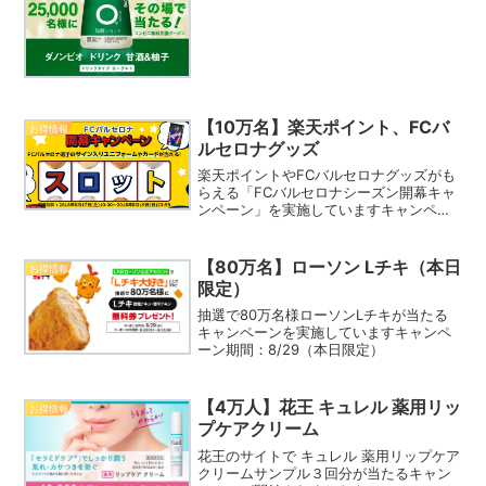
【10万名】楽天ポイント、FCバ
お得情報
ルセロナグッズ
楽天ポイントやFCバルセロナグッズがも
らえる「FCバルセロナシーズン開幕キャ
ンペーン」を実施していますキャンペー
ン期間：8/19 迄
【80万名】ローソン Lチキ（本日
お得情報
限定）
抽選で80万名様ローソンLチキが当たる
キャンペーンを実施していますキャンペ
ーン期間：8/29（本日限定）
【4万人】花王 キュレル 薬用リッ
お得情報
プケアクリーム
花王のサイトで キュレル 薬用リップケア
クリームサンプル３回分が当たるキャン