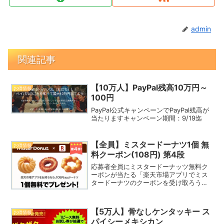
admin
関連記事
【10万人】PayPal残高10万円～
お得情報
100円
PayPal公式キャンペーンでPayPal残高が
当たりますキャンペーン期間：9/19迄
【全員】ミスタードーナツ1個 無
お得情報
料クーポン(108円) 第4段
応募者全員にミスタードーナッツ無料ク
ーポンが当たる「楽天市場アプリでミス
タードーナツのクーポンを受け取ろう！
キャンペーン」第４弾を実施しています
キャンペーン期間：11/22迄
【5万人】骨なしケンタッキー ス
お得情報
パイシーメキシカン