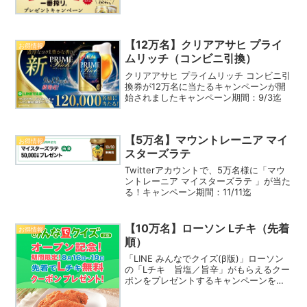
【12万名】クリアアサヒ プライ
お得情報
ムリッチ（コンビニ引換）
クリアアサヒ プライムリッチ コンビニ引
換券が12万名に当たるキャンペーンが開
始されましたキャンペーン期間：9/3迄
【5万名】マウントレーニア マイ
お得情報
スターズラテ
Twitterアカウントで、5万名様に「マウ
ントレーニア マイスターズラテ 」が当た
る！キャンペーン期間：11/11迄
【10万名】ローソン Lチキ（先着
お得情報
順）
「LINE みんなでクイズ(β版)」ローソン
の「Lチキ 旨塩／旨辛」がもらえるクー
ポンをプレゼントするキャンペーンを開
催中です！キャンペーン期間：8/19迄