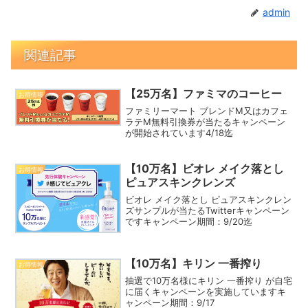
admin
関連記事
【25万名】ファミマのコーヒー
お得情報
ファミリーマート ブレンドM又はカフェ
ラテM無料引換券が当たるキャンペーン
が開始されています4/18迄
【10万名】ビオレ メイク落とし
お得情報
ピュアスキンクレンズ
ビオレ メイク落とし ピュアスキンクレン
ズサンプルが当たるTwitterキャンペーン
ですキャンペーン期間：9/20迄
【10万名】キリン 一番搾り
お得情報
抽選で10万名様にキリン 一番搾り が自宅
に届くキャンペーンを実施していますキ
ャンペーン期間：9/17