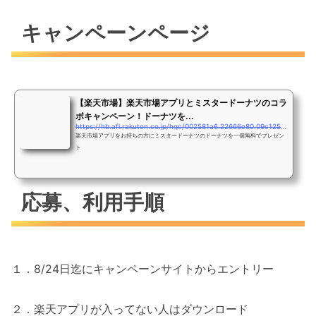
キャンペーンページ
【楽天市場】楽天市場アプリとミスタードーナツのコラ
ボキャンペーン！ドーナツを...
https://hb.afl.rakuten.co.jp/hgc/002581a6.22666e80.09c1259d.079b4722/?pc=https://event.rakuten.co.jp/app/campaign/download/misterdonut_201808/&#038;#038;m=https://event.rakuten.co.jp/app/campaign/download/misterdonut_201808/&#038;#038;link_type=text&#038;#038;ut=eyJwYWdlIjoidXJsIiwidHlwZSI6InRlc3QiLCJjb2wiOjB9
楽天市場アプリをお持ちの方にミスタードーナツのドーナツを一個無料でプレゼン
ト
応募、利用手順
１．8/24日迄にキャンペーンサイトからエントリー
２．楽天アプリが入ってない人はダウンロード