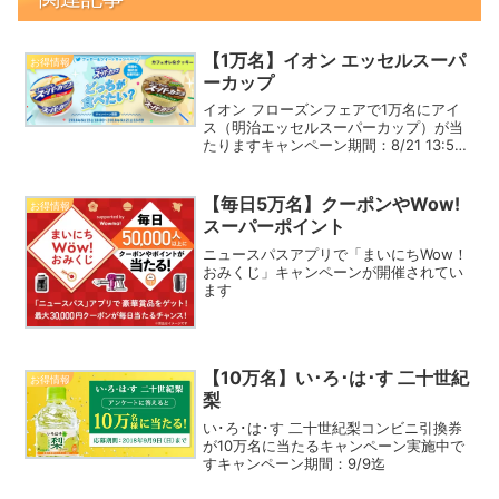
【1万名】イオン エッセルスーパ
お得情報
ーカップ
イオン フローズンフェアで1万名にアイ
ス（明治エッセルスーパーカップ）が当
たりますキャンペーン期間：8/21 13:59
迄
【毎日5万名】クーポンやWow!
お得情報
スーパーポイント
ニュースパスアプリで「まいにちWow！
おみくじ」キャンペーンが開催されてい
ます
【10万名】い･ろ･は･す 二十世紀
お得情報
梨
い･ろ･は･す 二十世紀梨コンビニ引換券
が10万名に当たるキャンペーン実施中で
すキャンペーン期間：9/9迄