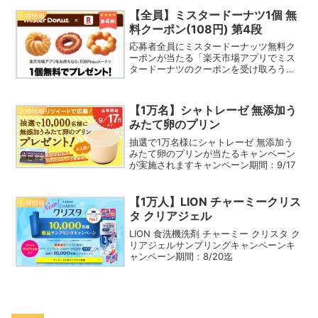
【全員】ミスタードーナツ1個 無
お得情報
料クーポン(108円) 第4段
応募者全員にミスタードーナッツ無料ク
ーポンが当たる「楽天市場アプリでミス
タードーナツのクーポンを受け取ろう！
キャンペーン」第４弾を実施しています
キャンペーン期間：11/22迄
【1万名】シャトレーゼ 無添加う
お得情報
みたて卵のプリン
抽選で1万名様にシャトレーゼ 無添加う
みたて卵のプリンが当たるキャンペーン
が実施されますキャンペーン期間：9/17
【1万人】LION チャーミークリス
お得情報
タ クリアジェル
LION 食洗機洗剤 チャーミー クリスタ ク
リアジェルサンプリングキャンペーンキ
ャンペーン期間：8/20迄