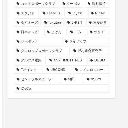
コナミスポーツクラブ
クーポン
隠れ優待
スタジオ
LesMills
ノジマ
RIZAP
ダイオーズ
rakuten
J-REIT
三菱商事
日本テレビ
じげん
JES
ツクイ
リーボック
ライザップ
ダンロップスポーツクラブ
野村総合研究所
アルプス電気
ANYTIME FITNES
UUUM
Tポイント
JBCCHD
コインロッカー
セントラルスポーツ
蒲田
マルコ
iDeCo