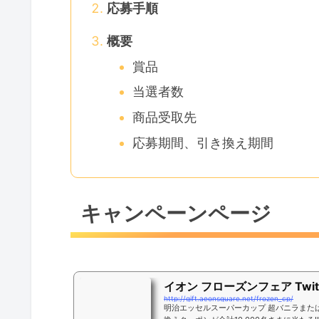
応募手順
概要
賞品
当選者数
商品受取先
応募期間、引き換え期間
キャンペーンページ
イオン フローズンフェア Twi
http://gift.aeonsquare.net/frozen_cp/
明治エッセルスーパーカップ 超バニラまた