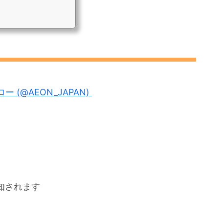
ロー
(@AEON_JAPAN)
知されます